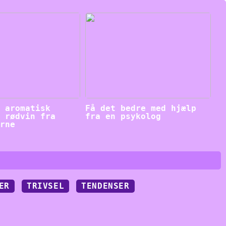
g aromatisk
Få det bedre med hjælp
l rødvin fra
fra en psykolog
urne
ER
TRIVSEL
TENDENSER