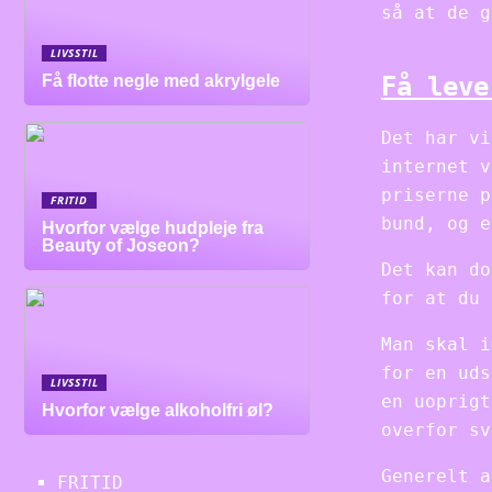
så at de g
LIVSSTIL
Få leve
Få flotte negle med akrylgele
Det har vi
internet v
priserne p
FRITID
bund, og e
Hvorfor vælge hudpleje fra
Beauty of Joseon?
Det kan do
for at du 
Man skal i
for en uds
LIVSSTIL
en uoprigt
Hvorfor vælge alkoholfri øl?
overfor sv
Generelt a
FRITID