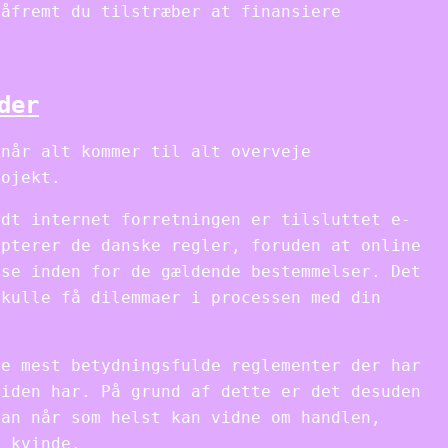
såfremt du tilstræber at finansiere
der
 når alt kommer til alt overveje
rojekt.
idt internet forretningen er tilsluttet e-
epterer de danske regler, foruden at online
ise inden for de gældende bestemmelser. Det
skulle få dilemmaer i processen med din
de mest betydningsfulde reglementer der har
siden har. På grund af dette er det desuden
man når som helst kan vidne om handlen,
r kvinde.