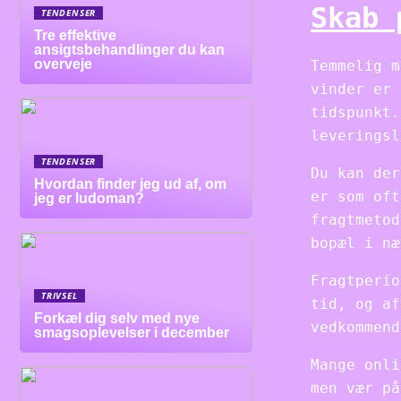
Skab 
TENDENSER
Tre effektive
ansigtsbehandlinger du kan
overveje
Temmelig m
vinder er 
tidspunkt.
leveringsl
TENDENSER
Du kan der
Hvordan finder jeg ud af, om
er som oft
jeg er ludoman?
fragtmetod
bopæl i næ
Fragtperio
TRIVSEL
tid, og af
Forkæl dig selv med nye
vedkommend
smagsoplevelser i december
Mange onli
men vær på