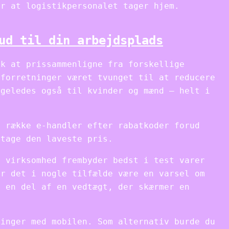
or at logistikpersonalet tager hjem.
ud til din arbejdsplads
lk at prissammenligne fra forskellige
 forretninger været tvunget til at reducere
igeledes også til kvinder og mænd – helt i
n række e-handler efter rabatkoder forud
ntage den laveste pris.
t virksomhed frembyder bedst i test varer
ør det i nogle tilfælde være en varsel om
d en del af en vedtægt, der skærmer en
linger med mobilen. Som alternativ burde du