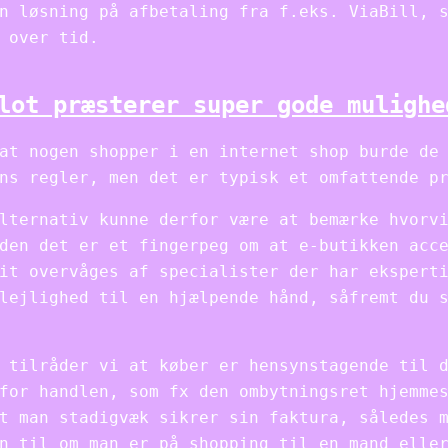
n løsning på afbetaling fra f.eks. ViaBill, 
 over tid.
lot præsterer super gode mulighe
at nogen shopper i en internet shop burde de
ns regler, men det er typisk et omfattende p
lternativ kunne derfor være at bemærke hvorv
den det er et fingerpeg om at e-butikken acc
it overvåges af specialister der har ekspert
lejlighed til en hjælpende hånd, såfremt du 
 tilråder vi at køber er hensynstagende til 
for handlen, som fx den ombytningsret hjemme
t man stadigvæk sikrer sin faktura, således 
n til om man er på shopping til en mand elle