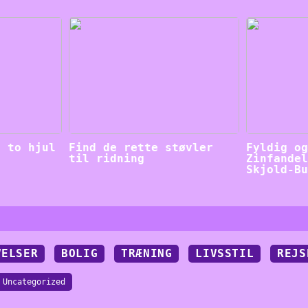
å to hjul
Find de rette støvler
Fyldig o
til ridning
Zinfande
Skjold-B
VELSER
BOLIG
TRÆNING
LIVSSTIL
REJS
Uncategorized