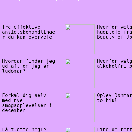
Tre effektive
Hvorfor væl
ansigtsbehandlinge
hudpleje fr
r du kan overveje
Beauty of J
Hvordan finder jeg
Hvorfor væl
ud af, om jeg er
alkoholfri 
ludoman?
Forkæl dig selv
Oplev Danma
med nye
to hjul
smagsoplevelser i
december
Få flotte negle
Find de ret