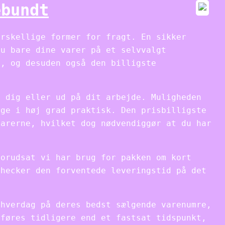
ebundt
orskellige former for fragt. En sikker
du bare dine varer på et selvvalgt
t, og desuden også den billigste
l dig eller ud på dit arbejde. Muligheden
ige i høj grad praktisk. Den prisbilligste
varerne, hvilket dog nødvendiggør at du har
forudsat vi har brug for pakken om kort
checker den forventede leveringstid på det
 hverdag på deres bedst sælgende varenumre,
nføres tidligere end et fastsat tidspunkt,