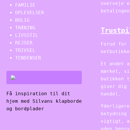
overveje e
FAMILIE
betalingen
OPLEVELSER
BOLIG
TRÆNING
Trustpi
LIVSSTIL
REJSER
Forud for 
TRIVSEL
netbutikke
TENDENSER
Et andet a
mærket, si
butikken t
giver dig 
Få inspiration til dit
handel.
hjem med Silvans klapborde
Yderligere
og bordplader
betydning 
vigtigt, a
uden hensy