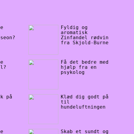
ge
Fyldig og
a
aromatisk
oseon?
Zinfandel rødvin
fra Skjold-Burne
ge
Få det bedre med
øl?
hjælp fra en
psykolog
rk på
Klæd dig godt på
til
hundeluftningen
te
Skab et sundt og