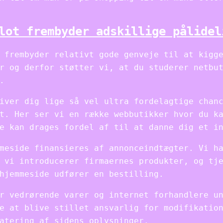
lot frembyder adskillige pålidel
 frembyder relativt gode genveje til at kigg
r og derfor støtter vi, at du studerer netbu
.
iver dig lige så vel ultra fordelagtige chan
t. Her ser vi en række webbutikker hvor du k
e kan drages fordel af til at danne dig et i
meside finansieres af annonceindtægter. Vi h
 vi introducerer firmaernes produkter, og tj
hjemmeside udfører en bestilling.
r vedrørende varer og internet forhandlere u
e at blive stillet ansvarlig for modifikatio
atering af sidens oplysninger.