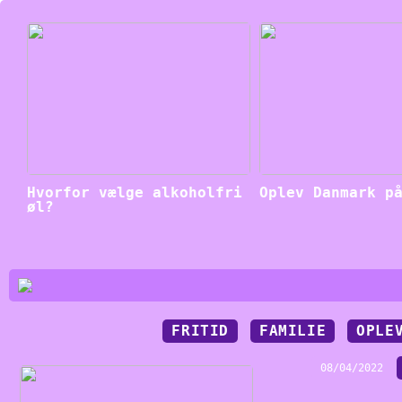
Hvorfor vælge alkoholfri
Oplev Danmark p
øl?
FRITID
FAMILIE
OPLE
08/04/2022