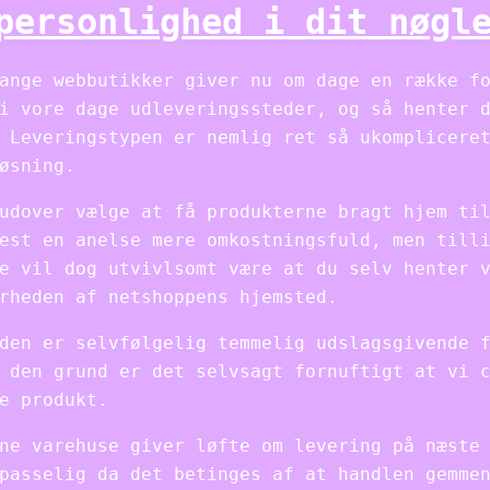
personlighed i dit nøgl
ange webbutikker giver nu om dage en række f
i vore dage udleveringssteder, og så henter 
 Leveringstypen er nemlig ret så ukomplicere
øsning.
udover vælge at få produkterne bragt hjem ti
est en anelse mere omkostningsfuld, men till
e vil dog utvivlsomt være at du selv henter 
rheden af netshoppens hjemsted.
den er selvfølgelig temmelig udslagsgivende 
 den grund er det selvsagt fornuftigt at vi 
e produkt.
ne varehuse giver løfte om levering på næste
passelig da det betinges af at handlen gemme