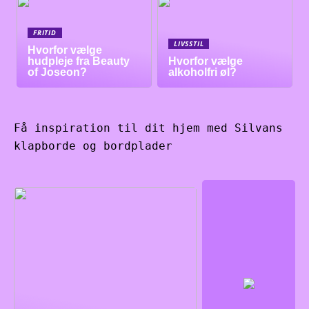
FRITID
LIVSSTIL
Hvorfor vælge
hudpleje fra Beauty
Hvorfor vælge
of Joseon?
alkoholfri øl?
Få inspiration til dit hjem med Silvans
klapborde og bordplader