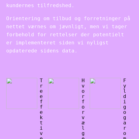
kundernes tilfredshed.
Orientering om tilbud og forretninger på
nettet værnes om jævnligt, men vi tager
forbehold for rettelser der potentielt
er implementeret siden vi nyligst
opdaterede sidens data.
T
H
F
r
v
y
e
o
l
e
r
d
f
f
i
f
o
g
e
r
o
k
v
g
t
æ
a
i
l
r
v
g
o
e
e
m