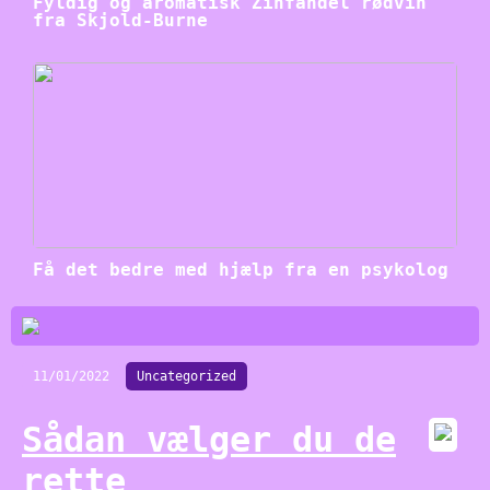
Fyldig og aromatisk Zinfandel rødvin
fra Skjold-Burne
Få det bedre med hjælp fra en psykolog
11/01/2022
Uncategorized
Sådan vælger du de
rette